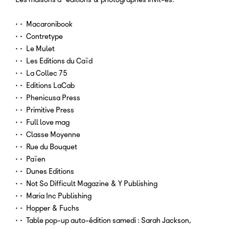
•• Macaronibook
•• Contretype
•• Le Mulet
•• Les Editions du Caïd
•• La Collec 75
•• Editions LaCab
•• Phenicusa Press
•• Primitive Press
•• Full love mag
•• Classe Moyenne
•• Rue du Bouquet
•• Païen
•• Dunes Editions
•• Not So Difficult Magazine & Y Publishing
•• Maria Inc Publishing
•• Hopper & Fuchs
•• Table pop-up auto-édition samedi : Sarah Jackson,